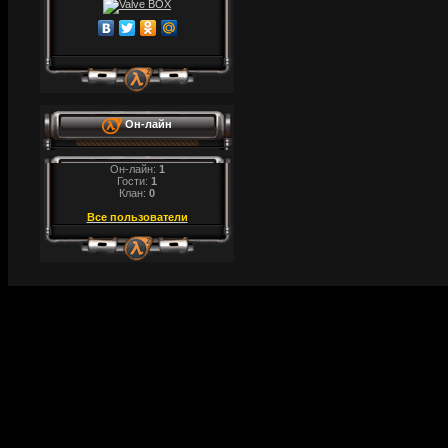
Он-лайн
Он-лайн:
1
Гости:
1
Клан:
0
Все пользователи
by zeus