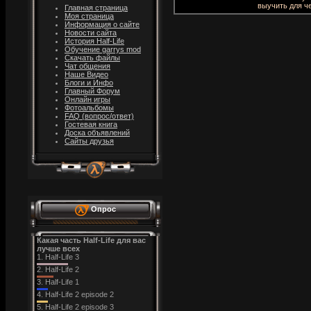
выучить для ч
Главная страница
Моя страница
Информация о сайте
Новости cайта
История Half-Life
Обучение garrys mod
Скачать файлы
Чат общения
Наше Видео
Блоги и Инфо
Главный Форум
Онлайн игры
Фотоальбомы
FAQ (вопрос/ответ)
Гостевая книга
Доска объявлений
Сайты друзья
Опрос
Какая часть Half-Life для вас
лучше всех
1.
Half-Life 3
2.
Half-Life 2
3.
Half-Life 1
4.
Half-Life 2 episode 2
5.
Half-Life 2 episode 3