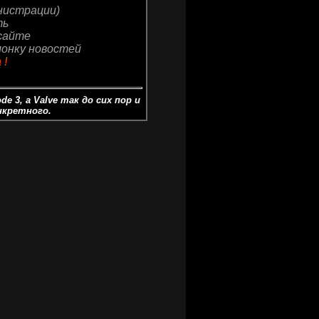
нистрации)
ть
 сайте
лонку новостей
 !
e 3, а Valve так до сих пор и
нкретного.