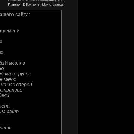
Главная
|
В Контакте
|
Моя страница
ашего сайта:
о времени
о
но
йба Ньюэлла
но
овка в группе
ее меню
на час вперёд
й странице
дели
нена
 на сайт
ачать