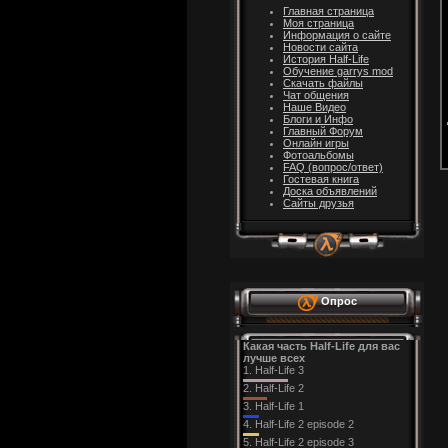
Главная страница
Моя страница
Информация о сайте
Новости cайта
История Half-Life
Обучение garrys mod
Скачать файлы
Чат общения
Наше Видео
Блоги и Инфо
Главный Форум
Онлайн игры
Фотоальбомы
FAQ (вопрос/ответ)
Гостевая книга
Доска объявлений
Сайты друзья
Опрос
Какая часть Half-Life для вас
лучше всех
1.
Half-Life 3
2.
Half-Life 2
3.
Half-Life 1
4.
Half-Life 2 episode 2
5.
Half-Life 2 episode 3